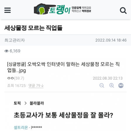
메뉴
세상물정 모르는 직업들
기
작성자 정보
작성
작성일
최고관리자
2022.09.14 18:46
컨텐츠 정보
조회
6,169
본문