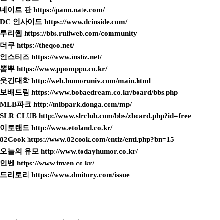
네이트 판
https://pann.nate.com/
DC 인사이드
https://www.dcinside.com/
루리웹
https://bbs.ruliweb.com/community
더쿠
https://theqoo.net/
인스티즈
https://www.instiz.net/
뽐뿌
https://www.ppomppu.co.kr/
웃긴대학
http://web.humoruniv.com/main.html
보배드림
https://www.bobaedream.co.kr/board/bbs.php
MLB파크
http://mlbpark.donga.com/mp/
SLR CLUB
http://www.slrclub.com/bbs/zboard.php?id=free
이토랜드
http://www.etoland.co.kr/
82Cook
https://www.82cook.com/entiz/enti.php?bn=15
오늘의 유모
http://www.todayhumor.co.kr/
인벤
https://www.inven.co.kr/
드리토리
https://www.dmitory.com/issue