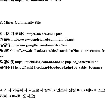
3. Minor Community Site
미니기기 코리아
https://meeco.kr/ITplus
개드립
https://www.dogdrip.net/communitypage
짱공유
https://m.jjang0u.com/board/list/fun
딜바다
http://www.dealbada.com/bbs/board.php?bo_table=comm_fr
ee
덕밍아웃
https://duckming.com/bbs/board.php?bo_table=humor
플래쉬24
http://flash24.co.kr/g4/bbs/board.php?bo_table=bcommu
4. 기타 커뮤너티 ▲코로나 방역 ▲인스타 랭킹300 ▲메타버스코
리아 ▲0디비(오디오)