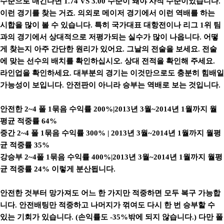
수준으로 매긴다면 1.74 VS 3.00 수준이 돼야 사적 수준이었습니다.
이런 경기를 찾는 거죠. 의외로 메이저 경기에서 이런 역배를 하는
시합을 많이 볼 수 있습니다. 특히 국가대표 대항전이나 리그 1위 팀
과의 경기에서 상대적으로 저평가되는 실수가 많이 나옵니다. 어떻
게 찾는지 아주 간단한 원리가 있어요. 그날의 전술을 보세요. 전술
에 맞는 선수의 배치를 확인하십시오. 상대 전적을 확인해 주세요.
라인업을 확인하세요. 대부분의 경기는 이것만으로도 충분히 힘배일
가능성이 보입니다. 안전판이 아니라 승부는 역배로 보는 것입니다.
안전한 2~4 폴 1묶음 수익률 200%|2013년 3월~2014년 1월까지 월
평균 적중률 64%
중간 2~4 폴 1묶음 수익률 300% | 2013년 3월~2014년 1월까지 월평
균 적중률 35%
강승부 2~4폴 1묶음 수익률 400%|2013년 3월~2014년 1월까지 월평
균 적중률 24% 이렇게 분산됩니다.
안전한 것부터 망가져도 어느 한 가지만 적중하면 모두 복구 가능합
니다. 안전배팅만 적중하고 나머지가 꺾여도 다시 한 번 승부할 수
있는 기회가 있습니다. (손익률도 -35%밖에 되지 않습니다.) 다만 폴